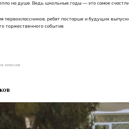
епло на душе. Ведь школьные годы — это самое счастли
я первоклассников, ребят постарше и будущих выпускн
го торжественного события.
их классов
ков