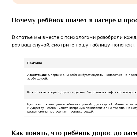
Почему ребёнок плачет в лагере и пр
В статье мы вместе с психологами разобрали кажд
раз ваш случай, смотрите нашу таблицу-конспект.
Причина
Адаптация
: в первые дни ребёнок будет скучать, жаловаться на прав
завёл друзей.
Конфликты:
ссоры с другими детьми. Участники конфликта всегда ра
Буллинг:
травля одного ребёнка группой других детей. Может нанест
имуществу. Ребёнок может напрямую пожаловаться на травлю. Но мог
резкая смена настроения, пропажа вещей.
Как понять, что ребёнок дорос до лаг