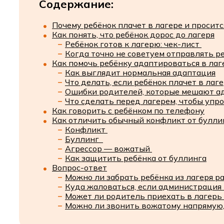
Содержание:
Почему ребёнок плачет в лагере и просит
Как понять, что ребёнок дорос до лагеря
Ребёнок готов к лагерю: чек-лист
Когда точно не советуем отправлять р
Как помочь ребёнку адаптироваться в лаг
Как выглядит нормальная адаптация
Что делать, если ребёнок плачет в лаг
Ошибки родителей, которые мешают а
Что сделать перед лагерем, чтобы уп
Как говорить с ребёнком по телефону
Как отличить обычный конфликт от булли
Конфликт
Буллинг
Агрессор — вожатый
Как защитить ребёнка от буллинга
Вопрос-ответ
Можно ли забрать ребёнка из лагеря ра
Куда жаловаться, если администрация 
Может ли родитель приехать в лагерь
Можно ли звонить вожатому напрямую,