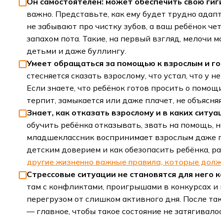
Он самостоятелен: может обеспечить свою гиг
важно. Представьте, как ему будет трудно адап
не забывают про чистку зубов, а ваш ребёнок че
запахом пота. Такие, на первый взгляд, мелочи 
детьми и даже буллингу.
Умеет обращаться за помощью к взрослым и го
стесняется сказать взрослому, что устал, что у 
Если знаете, что ребёнок готов просить о помощ
терпит, замыкается или даже плачет, не объясня
Знает, как отказать взрослому и в каких ситуа
обучить ребёнка отказывать, звать на помощь, н
младшеклассник воспринимает взрослым даже п
детским доверием и как обезопасить ребёнка, р
другие жизненно важные правила, которые дол
Стрессовые ситуации не становятся для него 
там с конфликтами, проигрышами в конкурсах и 
перегрузом от слишком активного дня. После та
— главное, чтобы такое состояние не затягивало