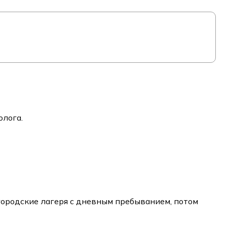
олога.
 городские лагеря с дневным пребыванием, потом