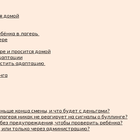
ся домой
ебёнка в лагерь
ере
ере и просится домой
даптации
ростить адаптацию
нга
ньше конца смены, и что будет с деньгами?
лагеря никак не реагирует на сигналы о буллинге?
 без предупреждения, чтобы проверить ребёнка?
 или только через администрацию?