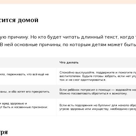
осится домой
ую причину. Но кто будет читать длинный текст, когда 
 В ней основные причины, по которым детям может быть 
Что делать
Спокойно выслушайте, поддержите и помогите пр
ила, переживать, что всё ещё не
воспитателем. Будьте готовы забрать, если нет у
так и не смог адаптироваться.
Если ребёнок попросил о помощи — задавайте нав
вны, и оба хотят его прекратить.
Можно посоветовать обратиться к вожатому.
и вред здоровью и
Если есть подозрения на буллинг для начала обр
ут быть и косвенные признаки:
угроза здоровью или имуществу, необходимо сраз
еря