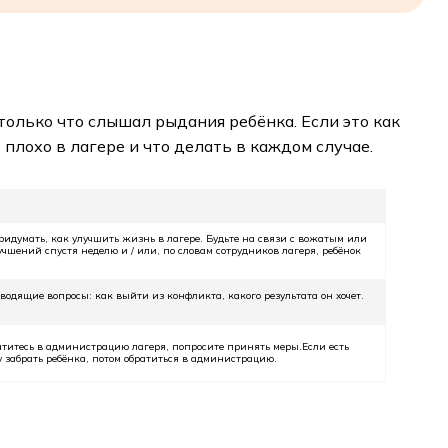
только что слышал рыдания ребёнка. Если это как
плохо в лагере и что делать в каждом случае.
идумать, как улучшить жизнь в лагере. Будьте на связи с вожатым или
лучшений спустя неделю и / или, по словам сотрудников лагеря, ребёнок
одящие вопросы: как выйти из конфликта, какого результата он хочет.
атитесь в администрацию лагеря, попросите принять меры.Если есть
у забрать ребёнка, потом обратиться в администрацию.