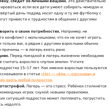
иену, следит за личными вещами.
Это действительно
тироваться, если все дети умеют собирать чемодан и
твёртый день подряд носит одну и ту же футболку с
могут привести к трудностям в общении с другими
ворить о своих потребностях.
Например, не
него конфликт с мальчишками, что он не хочет играть.
и только вас, а рядом с другими взрослыми обычно
я причины, — в лагерь ехать рано.
циях.
Перед поездкой в лагерь жизненно необходимо
е считать взрослого «пупом земли». Учтите:
одростка 15–17 лет. Как именно взрослые пользуются
ассказывали в статье
«Нет — уйди — расскажи» и
жен знать любой подросток
.
катастрофой.
Лагерь — это стресс. Ребёнок столкнётся
командных играх, скукой, новыми правилами,
ких ситуаций подросток может поплакать, погрустить
сь надолго.