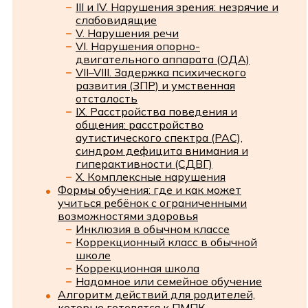
III и IV. Нарушения зрения: незрячие и
слабовидящие
V. Нарушения речи
VI. Нарушения опорно-
двигательного аппарата (ОДА)
VII–VIII. Задержка психического
развития (ЗПР) и умственная
отсталость
IX. Расстройства поведения и
общения: расстройство
аутистического спектра (РАС),
синдром дефицита внимания и
гиперактивности (СДВГ)
X. Комплексные нарушения
Формы обучения: где и как может
учиться ребёнок с ограниченными
возможностями здоровья
Инклюзия в обычном классе
Коррекционный класс в обычной
школе
Коррекционная школа
Надомное или семейное обучение
Алгоритм действий для родителей,
которые готовятся к ПМПК