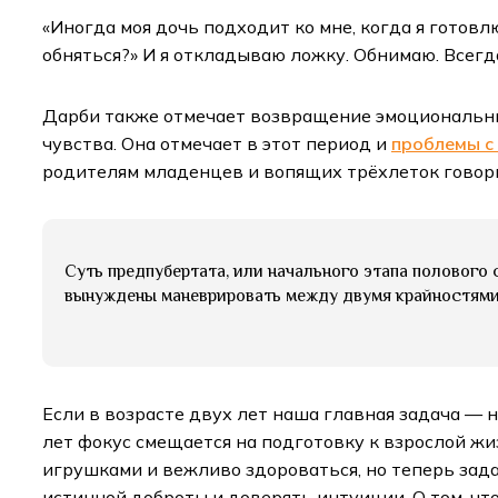
«Иногда моя дочь подходит ко мне, когда я готовл
обняться?» И я откладываю ложку. Обнимаю. Всегда
Дарби также отмечает возвращение эмоциональных
чувства. Она отмечает в этот период и
проблемы с
родителям младенцев и вопящих трёхлеток говорил
Суть предпубертата, или начального этапа полового 
вынуждены маневрировать между двумя крайностями:
Если в возрасте двух лет наша главная задача — н
лет фокус смещается на подготовку к взрослой ж
игрушками и вежливо здороваться, но теперь зад
истинной доброты и доверять интуиции. О том, чт