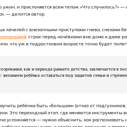
ю ужин, и прислоняется всем телом. «Что случилось?» —
», — делится автор.
 качелей с внезапными приступами гнева, слезами бе
 сепарацией
: страх перед ночёвками вне дома и даже р
и, что уж в подростковом возрасте точно будет полегч
созревания, как и периода раннего детства, заключается в п
 желанием ребёнка оставаться под защитой семьи и стремле
аучить ребёнка быть «большим» (отказ от подгузников,
изни. Это переходный этап, где меняются инструменты
ача усложняется — нужно объяснить, как распознавать 
о ребёнок должен знать о своём теле, границах и праве