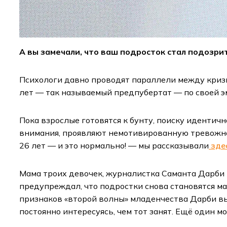
А вы замечали, что ваш подросток стал подозр
Психологи давно проводят параллели между кризи
лет — так называемый предпубертат — по своей 
Пока взрослые готовятся к бунту, поиску иденти
внимания, проявляют немотивированную тревожност
26 лет — и это нормально! — мы рассказывали
зде
Мама троих девочек, журналистка Саманта Дарби
предупреждал, что подростки снова становятся м
признаков «второй волны» младенчества Дарби в
постоянно интересуясь, чем тот занят. Ещё один 