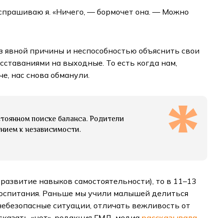
 спрашиваю я. «Ничего, — бормочет она. — Можно
з явной причины и неспособностью объяснить свои
асставаниями на выходные. То есть когда нам,
е, нас снова обманули.
остоянном поиске баланса. Родители
нием к независимости.
 развитие навыков самостоятельности), то в 11–13
 воспитания. Раньше мы учили малышей делиться
небезопасные ситуации, отличать вежливость от
 сказать «нет», редакция ГМД-медиа
рассказывала