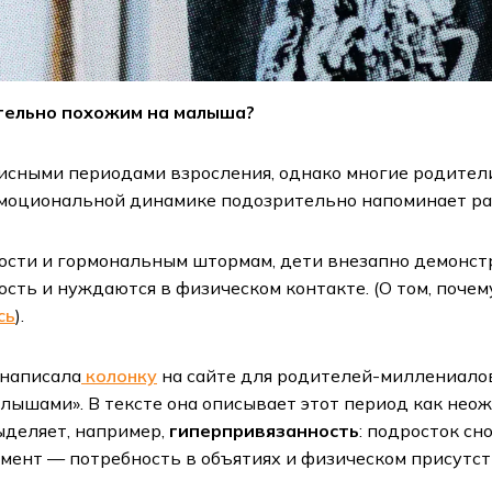
ительно похожим на малыша?
сными периодами взросления, однако многие родители 
эмоциональной динамике подозрительно напоминает ра
чности и гормональным штормам, дети внезапно демонс
ь и нуждаются в физическом контакте. (О том, почему
сь
).
 написала
колонку
на сайте для родителей-миллениало
алышами». В тексте она описывает этот период как нео
ыделяет, например,
гиперпривязанность
: подросток сн
момент — потребность в объятиях и физическом присутс