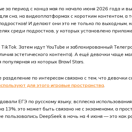
за период с конца мая по начало июня 2026 года и вы
ля сна, на видеоплатформах с коротким контентом, а 
подростков! И делают они это не только по выходным, 
телях среди подростков, у которых установлено прило
TikTok. Затем идут YouTube и заблокированный Телегра
личия эстетического контента). А ещё девочки чаще мал
популярная из которых Brawl Stars.
 разделение по интересам связано с тем, что девочки 
спользуют для этого игровые пространства
.
 сдавали ЕГЭ по русскому языку, всплеска использовани
а 13%, это может быть связано не с экзаменами, а прост
ее пользовались DeepSeek в ночь на 4 июня — это как 