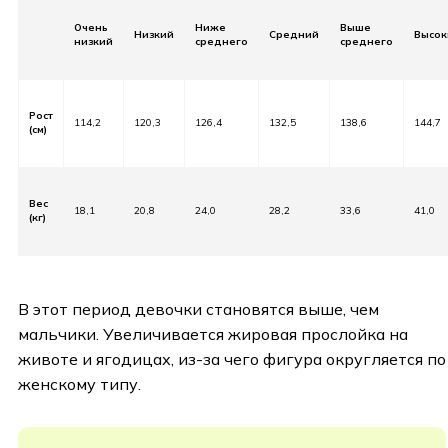
Очень
Ниже
Выше
⠀
Низкий
Средний
Высок
низкий
среднего
среднего
Рост
114,2
120,3
126,4
132,5
138,6
144,7
(см)
Вес
18,1
20,8
24,0
28,2
33,6
41,0
(кг)
⠀
В этот период девочки становятся выше, чем
мальчики. Увеличивается жировая прослойка на
животе и ягодицах, из-за чего фигура округляется по
женскому типу.