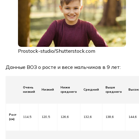
Prostock-studio/Shutterstock.com
Данные ВОЗ о росте и весе мальчиков в 9 лет:
Очень
Ниже
Выше
⠀
Низкий
Средний
Высок
низкий
среднего
среднего
Рост
114,5
120,5
126,6
132,6
138,6
144,6
(см)