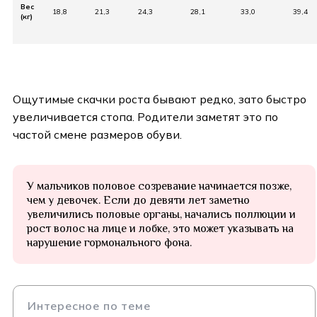
Вес
18,8
21,3
24,3
28,1
33,0
39,4
(кг)
⠀
⠀
Ощутимые скачки роста бывают редко, зато быстро
увеличивается стопа. Родители заметят это по
частой смене размеров обуви.
У мальчиков половое созревание начинается позже,
чем у девочек. Если до девяти лет заметно
увеличились половые органы, начались поллюции и
рост волос на лице и лобке, это может указывать на
нарушение гормонального фона.
Интересное по теме