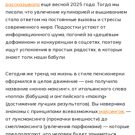
рассказывала
ещё весной 2025 года. Тогда мы
писали, что увлечение кулинарией и вышиванием
стало ответом на постоянные вызовы и стрессы
современного мира. Подростки устают от
информационного шума, погоней за «дешёвым
дофамином» и конкуренции в соцсетях, поэтому
ищут успокоения в простых радостях, в которых
знают толк наши бабули.
Сегодня же тренд на жизнь в стиле пенсионерки
оформился в целое движение — оно получило
название «нонна-максинг», от итальянского слова
«nonna» (бабушка) и английского «maxing»
(достижение лучших результатов). Вы наверняка
знакомы с принципами всевозможных
максингов
, —
от луксмаксинга (прокачки внешности) до
смеллмаксинга (увлечения парфюмами) — которые
предполагают, что человек будет заниматься