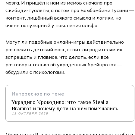
мозга. И пришёл к нам из мемов сначала про
Скибиди-туалеты, а потом про Бомбомбини Гусини —
контент, лишённый всякого смысла и логики, но
очень популярный у поколения альфа.
Могут ли подобные онлайн-игры действительно
разложить детский мозг, стоит ли родителям их
запрещать и главное, что делать, если все
разговоры только об украденных брейнротах —
обсудили с психологами.
Интересное по теме
Украдило Крокодило: что такое Steal a
Brainrot и почему дети на нём помешались
13 ОКТЯБРЯ 2025
Моему сыну 9, и он полгода упрашивал меня, чтобы я