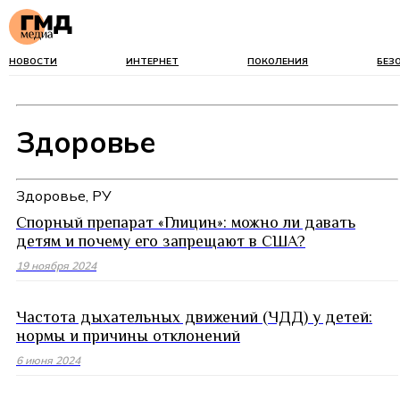
НОВОСТИ
ИНТЕРНЕТ
ПОКОЛЕНИЯ
БЕЗ
Здоровье
Здоровье, РУ
Спорный препарат «Глицин»: можно ли давать
детям и почему его запрещают в США?
19 ноября 2024
Частота дыхательных движений (ЧДД) у детей:
нормы и причины отклонений
6 июня 2024