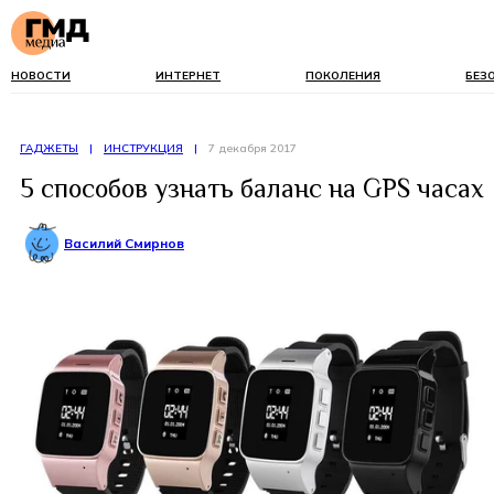
НОВОСТИ
ИНТЕРНЕТ
ПОКОЛЕНИЯ
БЕЗ
ГАДЖЕТЫ
|
ИНСТРУКЦИЯ
|
7 декабря 2017
5 способов узнать баланс на GPS часах
Василий Смирнов