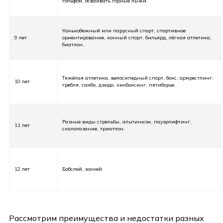
гольфом, осваивать горные лыжи.
Конькобежный или парусный спорт, спортивное
9 лет
ориентирование, конный спорт, бильярд, лёгкая атлетика,
биатлон.
Тяжёлая атлетика, велосипедный спорт, бокс, армрестлинг,
10 лет
гребля, самбо, дзюдо, кикбоксинг, пятиборье.
Разные виды стрельбы, альпинизм, пауэрлифтинг,
11 лет
скалолазание, триатлон.
12 лет
Бобслей, хоккей.
⠀
Рассмотрим преимущества и недостатки разных