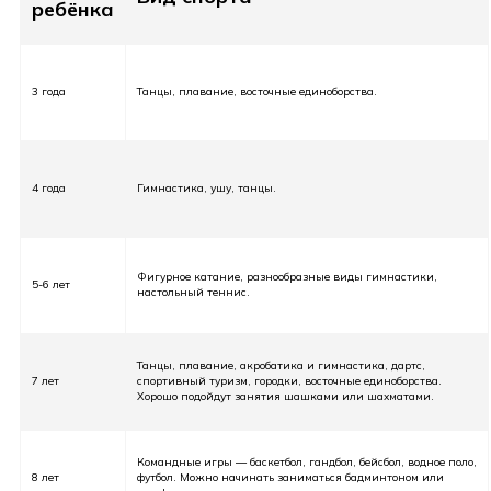
ребёнка
3 года
Танцы, плавание, восточные единоборства.
4 года
Гимнастика, ушу, танцы.
Фигурное катание, разнообразные виды гимнастики,
5-6 лет
настольный теннис.
Танцы, плавание, акробатика и гимнастика, дартс,
7 лет
спортивный туризм, городки, восточные единоборства.
Хорошо подойдут занятия шашками или шахматами.
Командные игры — баскетбол, гандбол, бейсбол, водное поло,
8 лет
футбол. Можно начинать заниматься бадминтоном или