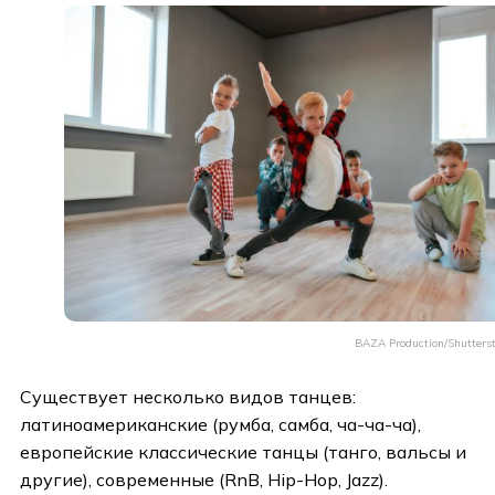
BAZA Production/Shutters
Существует несколько видов танцев:
латиноамериканские (румба, самба, ча-ча-ча),
европейские классические танцы (танго, вальсы и
другие), современные (RnB, Hip-Hop, Jazz).