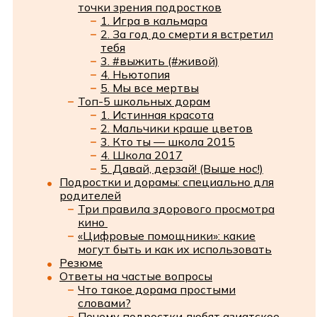
точки зрения подростков
1. Игра в кальмара
2. За год до смерти я встретил
тебя
3. #выжить (#живой)
4. Ньютопия
5. Мы все мертвы
Топ-5 школьных дорам
1. Истинная красота
2. Мальчики краше цветов
3. Кто ты — школа 2015
4. Школа 2017
5. Давай, дерзай! (Выше нос!)
Подростки и дорамы: специально для
родителей
Три правила здорового просмотра
кино
«Цифровые помощники»: какие
могут быть и как их использовать
Резюме
Ответы на частые вопросы
Что такое дорама простыми
словами?
Почему подростки любят азиатское