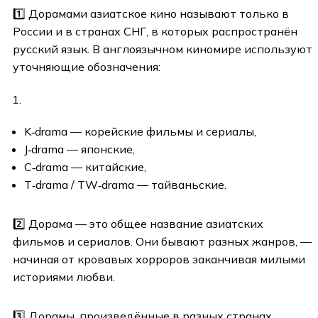
1️⃣ Дорамами азиатское кино называют только в
России и в странах СНГ, в которых распространён
русский язык. В англоязычном киномире используют
уточняющие обозначения:
K‑drama — корейские фильмы и сериалы,
J‑drama — японские,
C‑drama — китайские,
T‑drama / TW‑drama — тайваньские.
2️⃣ Дорама — это общее название азиатских
фильмов и сериалов. Они бывают разных жанров, —
начиная от кровавых хорроров заканчивая милыми
историями любви.
3️⃣ Дорамы, произведённые в разных странах,