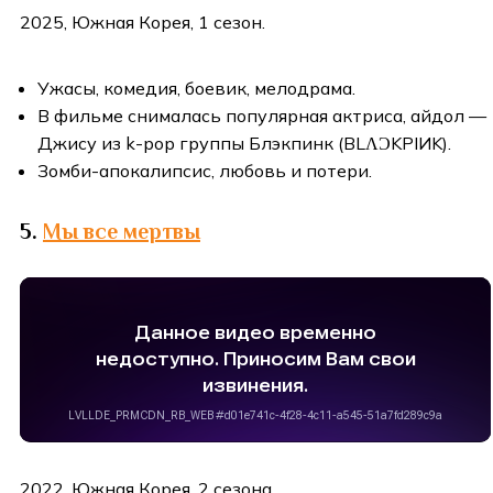
2025, Южная Корея, 1 сезон.
Ужасы, комедия, боевик, мелодрама.
В фильме снималась популярная актриса, айдол —
Джису из k-pop группы Блэкпинк (BLΛƆKPIИK).
Зомби-апокалипсис, любовь и потери.
5.
Мы все мертвы
2022, Южная Корея, 2 сезона.