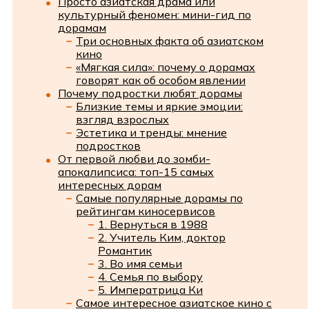
Просто азиатская драма или
культурный феномен: мини-гид по
дорамам
Три основных факта об азиатском
кино
«Мягкая сила»: почему о дорамах
говорят как об особом явлении
Почему подростки любят дорамы
Близкие темы и яркие эмоции:
взгляд взрослых
Эстетика и тренды: мнение
подростков
От первой любви до зомби-
апокалипсиса: топ-15 самых
интересных дорам
Самые популярные дорамы по
рейтингам киносервисов
1. Вернуться в 1988
2. Учитель Ким, доктор
Романтик
3. Во имя семьи
4. Семья по выбору
5. Императрица Ки
Самое интересное азиатское кино с