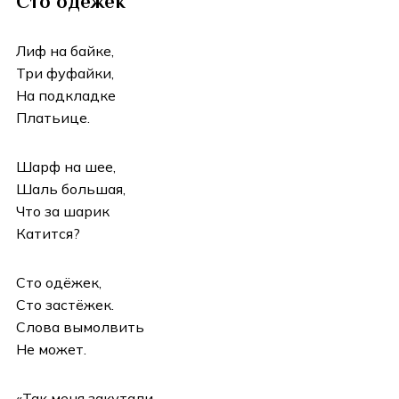
Сто одежек
Лиф на байке,
Три фуфайки,
На подкладке
Платьице.
Шарф на шее,
Шаль большая,
Что за шарик
Катится?
Сто одёжек,
Сто застёжек.
Слова вымолвить
Не может.
«Так меня закутали,