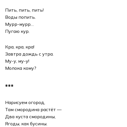
Пить, пить, пить!
Воды попить.
Мурр-мурр…
Пугаю кур.
Кра, кра, кра!
Завтра дождь с утра.
Му-у, му-у!
Молока кому?
***
Нарисуем огород,
Там смородина растёт —
Два куста смородины,
Ягоды, как бусины.