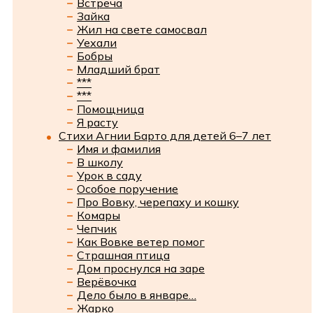
Встреча
Зайка
Жил на свете самосвал
Уехали
Бобры
Младший брат
***
***
Помощница
Я расту
Стихи Агнии Барто для детей 6–7 лет
Имя и фамилия
В школу
Урок в саду
Особое поручение
Про Вовку, черепаху и кошку
Комары
Чепчик
Как Вовке ветер помог
Страшная птица
Дом проснулся на заре
Верёвочка
Дело было в январе…
Жарко