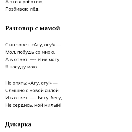
А это я работаю,
Разбиваю лёд.
Разговор с мамой
Сын зовёт: «Агу, агу!» —
Мол, побудь со мною.
А в ответ: —- Я не могу,
Я посуду мою.
Но опять: «Агу, агу!» —
Слышно с новой силой.
И в ответ: —- Бегу, бегу,
Не сердись, мой милый!
Дикарка