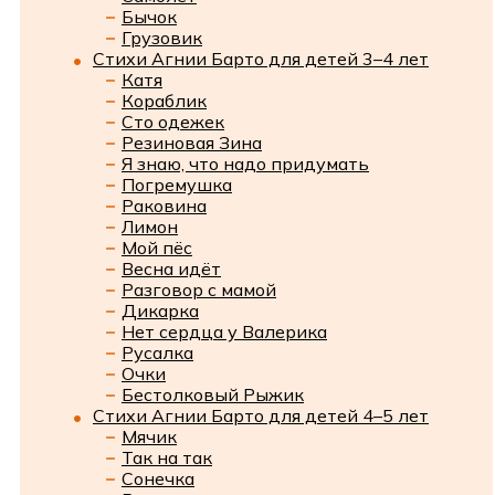
Бычок
Грузовик
Стихи Агнии Барто для детей 3–4 лет
Катя
Кораблик
Сто одежек
Резиновая Зина
Я знаю, что надо придумать
Погремушка
Раковина
Лимон
Мой пёс
Весна идёт
Разговор с мамой
Дикарка
Нет сердца у Валерика
Русалка
Очки
Бестолковый Рыжик
Стихи Агнии Барто для детей 4–5 лет
Мячик
Так на так
Сонечка