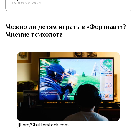
15 ИЮНЯ 2026
Можно ли детям играть в «Фортнайт»?
Мнение психолога
JJFarq/Shutterstock.com