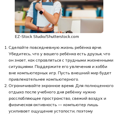
EZ-Stock Studio/Shutterstock.com
Сделайте повседневную жизнь ребёнка ярче.
Убедитесь, что у вашего ребёнка есть друзья, что
он знает, как справляться с трудными жизненными
ситуациями. Поддержите его увлечения и хобби
вне компьютерных игр. Пусть внешний мир будет
привлекательнее компьютерного.
Ограничивайте экранное время. Для полноценного
отдыха после учебного дня ребёнку нужно
расслабляющее пространство, свежий воздух и
физическая активность — компьютер лишь
усиливает ощущение усталости, поэтому