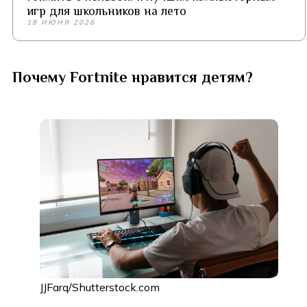
игр для школьников на лето
18 ИЮНЯ 2026
Почему Fortnite нравится детям?
JJFarq/Shutterstock.com