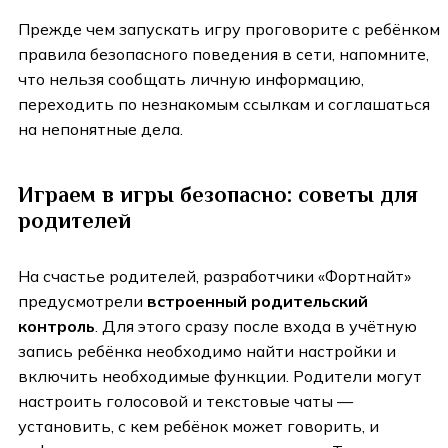
Прежде чем запускать игру проговорите с ребёнком
правила безопасного поведения в сети, напомните,
что нельзя сообщать личную информацию,
переходить по незнакомым ссылкам и соглашаться
на непонятные дела.
Играем в игры безопасно: советы для
родителей
На счастье родителей, разработчики «Фортнайт»
предусмотрели
встроенный родительский
контроль
. Для этого сразу после входа в учётную
запись ребёнка необходимо найти настройки и
включить необходимые функции. Родители могут
настроить голосовой и текстовые чаты —
установить, с кем ребёнок может говорить, и