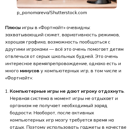
p_ponomareva/Shutterstock.com
Плюсы
игры в «Фортнайт» очевидны:
захватывающий сюжет, вариативность режимов,
хорошая графика, возможность пообщаться с
другими игроками — всё это очень помогает детям
отвлечься от серых школьных будней. Это очень
интересное времяпрепровождение, однако есть и
много
минусов
у компьютерных игр, в том числе и
«Фортнайт»:
Компьютерные игры не дают игроку отдохнуть
.
Нервная система в момент игры не отдыхает и
организм не получает необходимый заряд
бодрости. Наоборот, после активных
компьютерных игр мозгу требуется время на
отдых. Поэтому использовать гаджеты в качестве