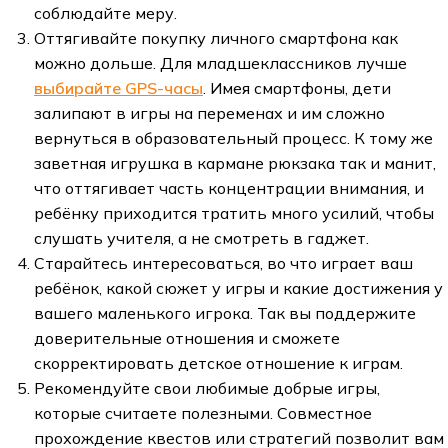
соблюдайте меру.
Оттягивайте покупку личного смартфона как
можно дольше. Для младшеклассников лучше
выбирайте GPS-часы
. Имея смартфоны, дети
залипают в игры на переменах и им сложно
вернуться в образовательный процесс. К тому же
заветная игрушка в кармане рюкзака так и манит,
что оттягивает часть концентрации внимания, и
ребёнку приходится тратить много усилий, чтобы
слушать учителя, а не смотреть в гаджет.
Старайтесь интересоваться, во что играет ваш
ребёнок, какой сюжет у игры и какие достижения у
вашего маленького игрока. Так вы поддержите
доверительные отношения и сможете
скорректировать детское отношение к играм.
Рекомендуйте свои любимые добрые игры,
которые считаете полезными. Совместное
прохождение квестов или стратегий позволит вам