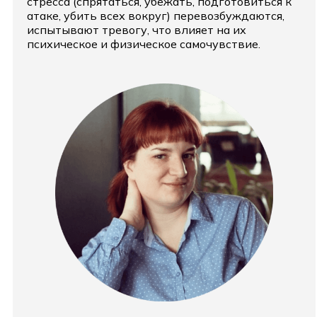
стресса (спрятаться, убежать, подготовиться к
атаке, убить всех вокруг) перевозбуждаются,
испытывают тревогу, что влияет на их
психическое и физическое самочувствие.