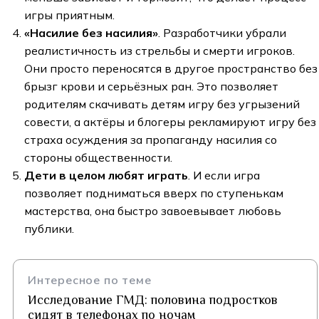
игры приятным.
«Насилие без насилия»
. Разработчики убрали
реалистичность из стрельбы и смерти игроков.
Они просто переносятся в другое пространство без
брызг крови и серьёзных ран. Это позволяет
родителям скачивать детям игру без угрызений
совести, а актёры и блогеры рекламируют игру без
страха осуждения за пропаганду насилия со
стороны общественности.
Дети в целом любят играть
. И если игра
позволяет подниматься вверх по ступенькам
мастерства, она быстро завоевывает любовь
публики.
Интересное по теме
Исследование ГМД: половина подростков
сидят в телефонах по ночам