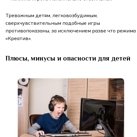
Тревожным детям, легковозбудимым,
сверхчувствительным подобные игры
противопоказаны, за исключением разве что режима
«Креатив».
Плюсы, минусы и опасности для детей