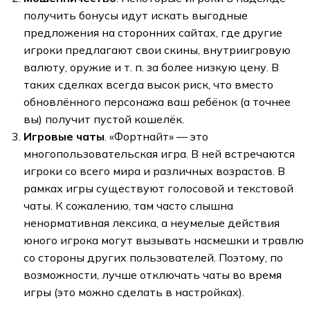
получить бонусы идут искать выгодные
предложения на сторонних сайтах, где другие
игроки предлагают свои скины, внутриигровую
валюту, оружие и т. п. за более низкую цену. В
таких сделках всегда высок риск, что вместо
обновлённого персонажа ваш ребёнок (а точнее
вы) получит пустой кошелёк.
Игровые чаты
. «Фортнайт» — это
многопользовательская игра. В ней встречаются
игроки со всего мира и различных возрастов. В
рамках игры существуют голосовой и текстовой
чаты. К сожалению, там часто слышна
ненормативная лексика, а неумелые действия
юного игрока могут вызывать насмешки и травлю
со стороны других пользователей. Поэтому, по
возможности, лучше отключать чаты во время
игры (это можно сделать в настройках).