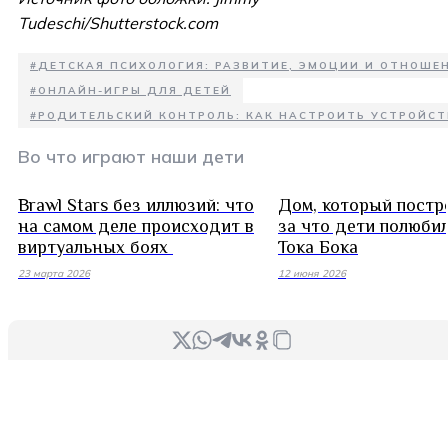
Tudeschi/Shutterstock.com
#
ДЕТСКАЯ ПСИХОЛОГИЯ: РАЗВИТИЕ, ЭМОЦИИ И ОТНОШЕН
#
ОНЛАЙН-ИГРЫ ДЛЯ ДЕТЕЙ
#
РОДИТЕЛЬСКИЙ КОНТРОЛЬ: КАК НАСТРОИТЬ УСТРОЙСТ
Во что играют наши дети
Brawl Stars без иллюзий: что
Дом, который постр
на самом деле происходит в
за что дети полюби
виртуальных боях
Тока Бока
23 марта 2026
12 июня 2026