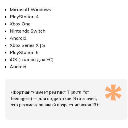
Microsoft Windows
PlayStation 4
Xbox One
Nintendo Switch
Android
Xbox Series X | S
PlayStation 5
iOS (только для ЕС)
Android
«Фортнайт» имеет рейтинг Т (англ. for
teenagers) — для подростков. Это значит,
что рекомендованный возраст игроков 13+.