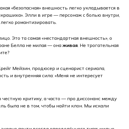
акая «безопасная» внешность легко укладывается в
«крашиха». Элли в игре — персонаж с болью внутри,
ё легко романтизировать.
ицо. Это та самая «нестандартная внешность», о
кране Белла не милая — она
живая
. Не трогательная
дите?
рейг Мейзин, продюсер и сценарист сериала,
сть и внутренняя сила: «Меня не интересует
о честную критику, а часто — про диссонанс между
ель была не в том, чтобы найти клон. Мы искали
а экране почти всегда определённого типа: милые,