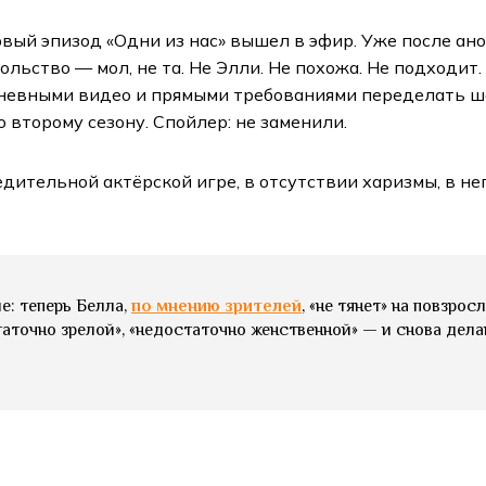
рвый эпизод «Одни из нас» вышел в эфир. Уже после ан
ьство — мол, не та. Не Элли. Не похожа. Не подходит.
 гневными видео и прямыми требованиями переделать 
 второму сезону. Спойлер: не заменили.
едительной актёрской игре, в отсутствии харизмы, в н
е: теперь Белла,
по мнению зрителей
, «не тянет» на повзро
аточно зрелой», «недостаточно женственной» — и снова делают