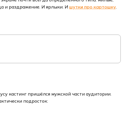
да и раздражение. И ярлыки. И
шутки про картошку
.
кусу кастинг пришёлся мужской части аудитории.
актически подросток: