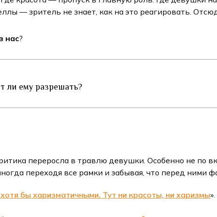
еллы — зритель не знает, как на это реагировать. Отсю
з нас
?
ит ли ему разрешать?
ритика переросла в травлю девушки. Особенно не по в
ногда переходя все рамки и забывая, что перед ними ф
хотя бы харизматичными. Тут ни красоты, ни харизмы
».