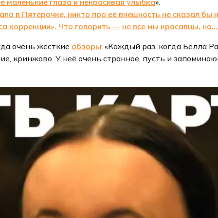
ё маленькие глаза и некрасивая улыбка
».
тала в Пятёрочке, никто про её внешность не сказал бы 
а коррекции». Что говорить — не все мы красавцы, но…
гда очень жёсткие
обзоры
: «Каждый раз, когда Белла Р
ие, кринжово. У неё очень странное, пусть и запомина