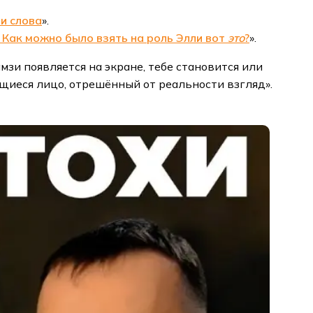
ни слова
».
 Как можно было взять на роль Элли вот
это
?
».
амзи появляется на экране, тебе становится или
ющиеся лицо, отрешённый от реальности взгляд».