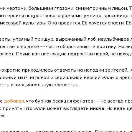
ми чертами, большими глазами, симметричным лицом. Т
и героиня подросткового ромкома, умница, красавица, 
ассовой культуры. Она нравится. Её хочется спасти. Е
черты, упрямый прищур, выраженный лоб, неулыбчивое л
естве, а на деле — часто оборачивают в критику. На э
ажает. Прямо как настоящие подростки порой, не нахо
нократно приходилось отвечать на нападки зрителей. К
альный мэтч игровой и сериальной версий Элли, а зрело
ость и эмоциональную зрелость».
же
добавил
, что бурная реакция фанатов — не всегда пр
о принять, что Элли может выглядеть
иначе
. Но ведь ц
е».
 где красота — пропуск в главную роль. Где девушки н