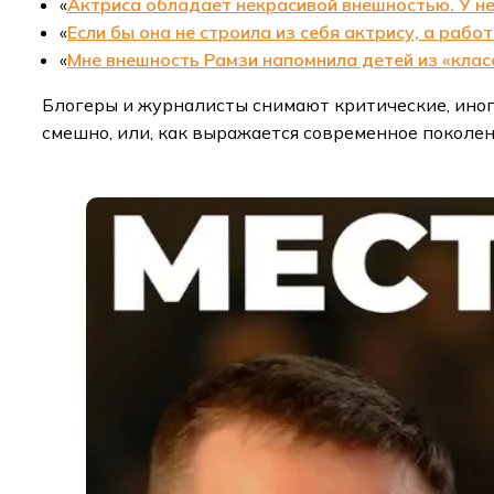
«
Актриса обладает некрасивой внешностью. У не
«
Если бы она не строила из себя актрису, а рабо
«
Мне внешность Рамзи напомнила детей из «класс
Блогеры и журналисты снимают критические, ино
смешно, или, как выражается современное поколен