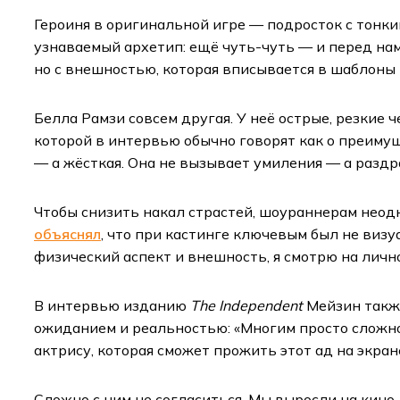
Героиня в оригинальной игре — подросток с тонки
узнаваемый архетип: ещё чуть-чуть — и перед нам
но с внешностью, которая вписывается в шаблоны м
Белла Рамзи совсем другая. У неё острые, резкие 
которой в интервью обычно говорят как о преимущ
— а жёсткая. Она не вызывает умиления — а раздр
Чтобы снизить накал страстей, шоураннерам неод
объяснял
, что при кастинге ключевым был не визу
физический аспект и внешность, я смотрю на личн
В интервью изданию
The Independent
Мейзин так
ожиданием и реальностью: «Многим просто сложн
актрису, которая сможет прожить этот ад на экран
Сложно с ним не согласиться. Мы выросли на кино,