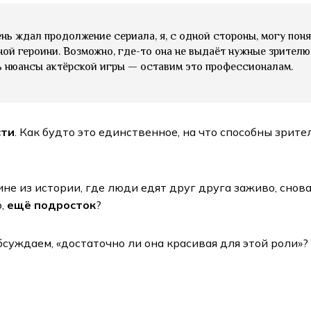
нь ждал продолжение сериала, я, с одной стороны, могу пон
й героини. Возможно, где-то она не выдаёт нужные зрителю э
ь нюансы актёрской игры — оставим это профессионалам.
сти
. Как будто это единственное, на что способны зрит
не из истории, где люди едят друг друга заживо, снов
ю,
ещё подросток
?
бсуждаем, «достаточно ли она красивая для этой роли»