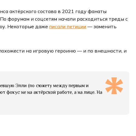
онса актёрского состава в 2021 году фанаты
 По форумам и соцсетям начали расходиться треды с
шоу. Некоторые даже
писали петиции
— заменить
епохожести на игровую героиню — и по внешности, и
слевшую Элли (по сюжету между первым и
 фокус не на актёрской работе, а на лице. На