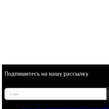
Подпишитесь на нашу рассылку
Рубрики
Новости
Интернет
Поколения
Безопасность
Мн