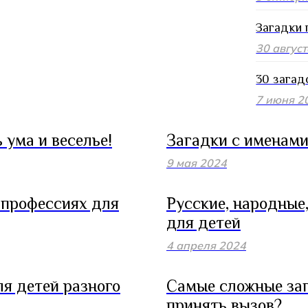
Загадки 
30 авгус
30 загад
7 июня 2
 ума и веселье!
Загадки с именам
9 мая 2024
о профессиях для
Русские, народные,
для детей
4 апреля 2024
ля детей разного
Самые сложные заг
принять вызов?