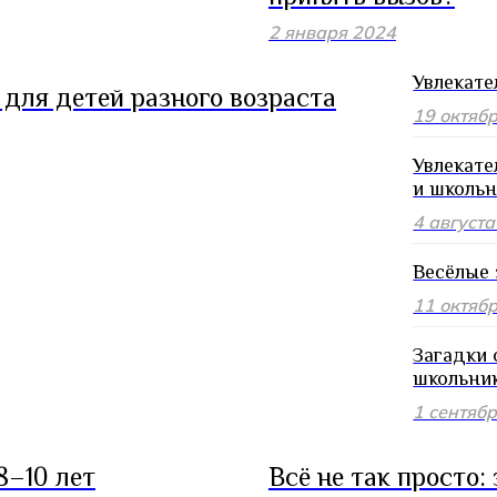
2 января 2024
Увлекате
для детей разного возраста
19 октяб
Увлекате
и школьн
4 август
Весёлые 
11 октяб
Загадки 
школьни
1 сентяб
8–10 лет
Всё не так просто: