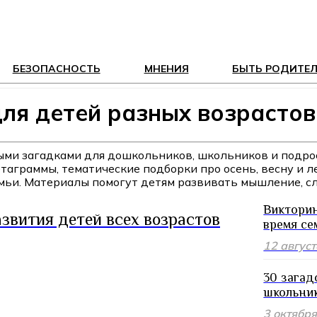
БЕЗОПАСНОСТЬ
МНЕНИЯ
БЫТЬ РОДИТЕ
для детей разных возрастов
ыми загадками для дошкольников, школьников и подрос
таграммы, тематические подборки про осень, весну и л
емьи. Материалы помогут детям развивать мышление, сл
Викторин
звития детей всех возрастов
время се
12 авгус
30 загад
школьни
3 октябр