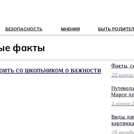
БЕЗОПАСНОСТЬ
МНЕНИЯ
БЫТЬ РОДИТЕ
ные факты
Факты, с
рить со школьником о важности
20 марта
Путеводи
Марсе дл
1 марта 
Виды дин
картинк
25 октяб