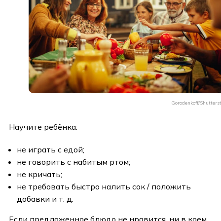
Gorodenkoff/Shutters
Научите ребёнка:
не играть с едой;
не говорить с набитым ртом;
не кричать;
не требовать быстро налить сок / положить
добавки и т. д.
Если предложенное блюдо не нравится, ни в коем