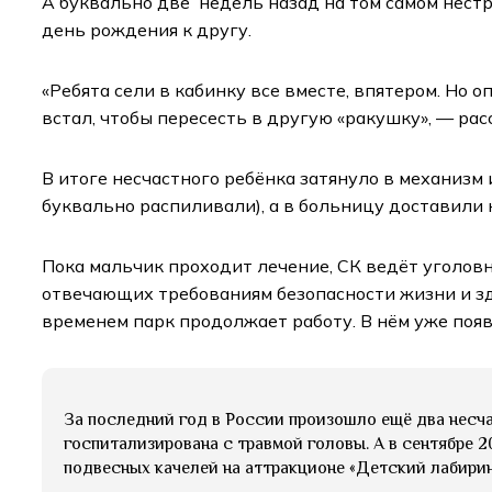
А буквально две недель назад на том самом нест
день рождения к другу.
«Ребята сели в кабинку все вместе, впятером. Но о
встал, чтобы пересесть в другую «ракушку», — ра
В итоге несчастного ребёнка затянуло в механизм
буквально распиливали), а в больницу доставили 
Пока мальчик проходит лечение, СК ведёт уголовное
отвечающих требованиям безопасности жизни и зд
временем парк продолжает работу. В нём уже поя
За последний год в России произошло ещё два несча
госпитализирована с травмой головы. А в сентябре 2
подвесных качелей на аттракционе «Детский лабирин