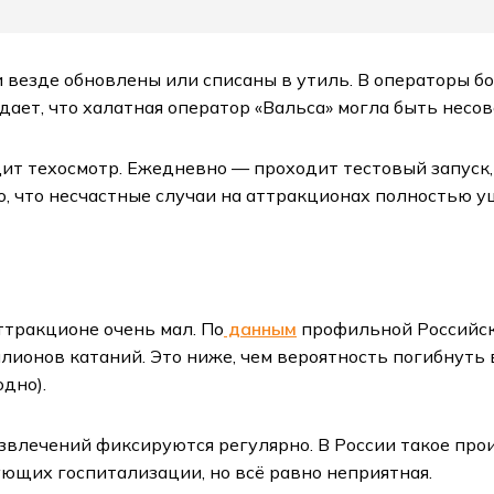
везде обновлены или списаны в утиль. В операторы боль
ает, что халатная оператор «Вальса» могла быть несо
т техосмотр. Ежедневно — проходит тестовый запуск, 
о, что несчастные случаи на аттракционах полностью у
ттракционе очень мал. По
данным
профильной Российск
лионов катаний. Это ниже, чем вероятность погибнуть 
одно).
звлечений фиксируются регулярно. В России такое прои
ующих госпитализации, но всё равно неприятная.