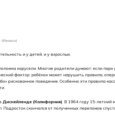
» (Ижевск)
льность и у детей, и у взрослых.
поломка карусели. Многие родители думают: если парк 
ческий фактор: ребёнок может нарушить правила, опер
або» рискованное поведение. Особенно эти правила кас
ти.
в
Диснейленде (Калифорния)
. В 1964 году 15-летний
л. Подросток скончался от полученных переломов спуст