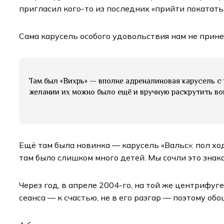
пригласил кого-то из последних «прийти покатать
Сама карусель особого удовольствия нам не прин
Там был «Вихрь» — вполне адреналиновая карусель с
желании их можно было ещё и вручную раскрутить вок
Ещё там была новинка — карусель «Вальс»: пол хо
там было слишком много детей. Мы сочли это знако
Через год, в апреле 2004-го, на той же центрифуг
сеанса — к счастью, не в его разгар — поэтому об