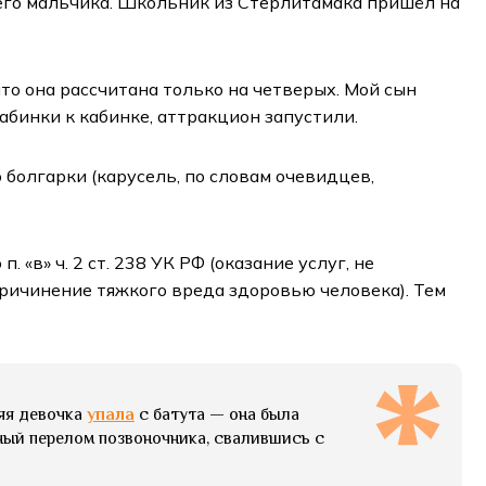
его мальчика. Школьник из Стерлитамака пришёл на
 что она рассчитана только на четверых. Мой сын
абинки к кабинке, аттракцион запустили.
болгарки (карусель, по словам очевидцев,
«в» ч. 2 ст. 238 УК РФ (оказание услуг, не
ричинение тяжкого вреда здоровью человека). Тем
няя девочка
упала
с батута — она была
ый перелом позвоночника, свалившись с