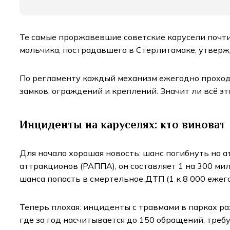
Те самые проржавевшие советские карусели почти 
мальчика, пострадавшего в Стерлитамаке, утвержд
По регламенту каждый механизм ежегодно проходи
замков, ограждений и креплений. Значит ли всё эт
Инциденты на каруселях: кто виноват
Для начала хорошая новость: шанс погибнуть на а
аттракционов (РАППА), он составляет 1 на 300 мил
шанса попасть в смертельное ДТП (1 к 8 000 ежег
Теперь плохая: инциденты с травмами в парках ра
где за год насчитывается до 150 обращений, треб