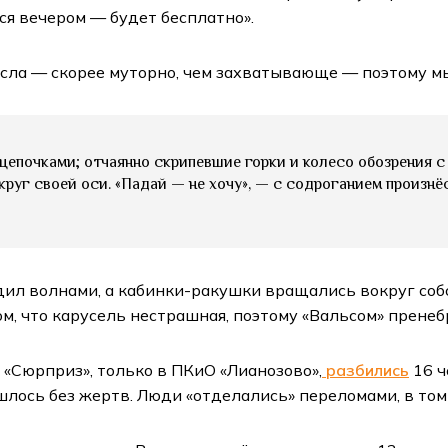
ся вечером — будет бесплатно».
есла — скорее муторно, чем захватывающе — поэтому м
 цепочками; отчаянно скрипевшие горки и колесо обозрения 
руг своей оси. «Падай — не хочу», — с содроганием произнёс
дил волнами, а кабинки-ракушки вращались вокруг собс
м, что карусель нестрашная, поэтому «Вальсом» пренеб
е «Сюрприз», только в ПКиО «Лианозово»,
разбились
16 ч
ошлось без жертв. Люди «отделались» переломами, в том