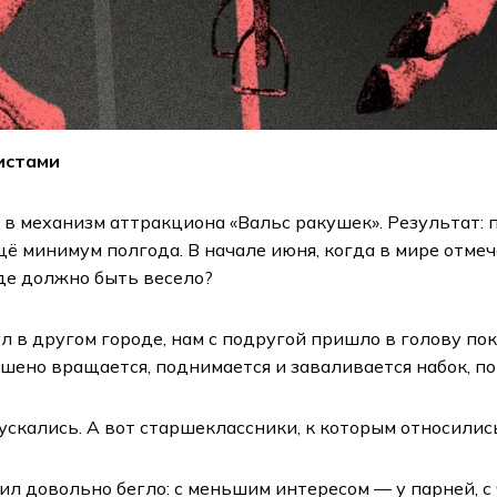
истами
в механизм аттракциона «Вальс ракушек». Результат: 
ё минимум полгода. В начале июня, когда в мире отмеч
где должно быть весело?
ул в другом городе, нам с подругой пришло в голову по
ешено вращается, поднимается и заваливается набок, п
скались. А вот старшеклассники, к которым относилис
ил довольно бегло: с меньшим интересом — у парней, с