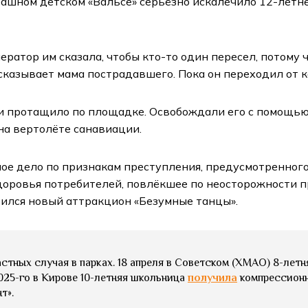
рашном детском «Вальсе» серьёзно искалечило 12-летн
ператор им сказала, чтобы кто-то один пересел, потому
ссказывает мама пострадавшего. Пока он переходил от к
 и протащило по площадке. Освобождали его с помощью 
на вертолёте санавиации.
 дело по признакам преступления, предусмотренного п. 
оровья потребителей, повлёкшее по неосторожности п
вился новый аттракцион «Безумные танцы».
стных случая в парках. 18 апреля в Советском (ХМАО) 8-лет
025-го в Кирове 10-летняя школьница
получила
компрессионн
т».