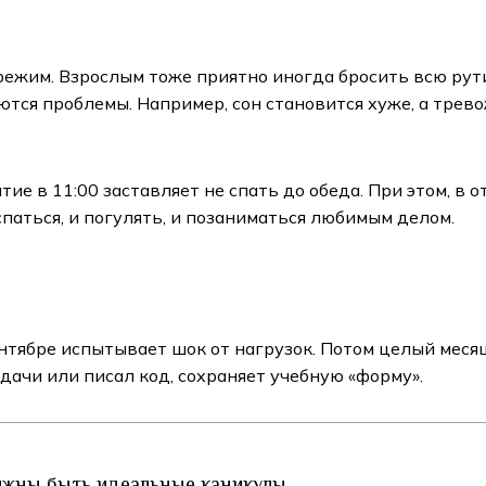
режим. Взрослым тоже приятно иногда бросить всю рути
яются проблемы. Например, сон становится хуже, а трев
ие в 11:00 заставляет не спать до обеда. При этом, в 
спаться, и погулять, и позаниматься любимым делом.
ентябре испытывает шок от нагрузок. Потом целый месяц 
адачи или писал код, сохраняет учебную «форму».
лжны быть идеальные каникулы