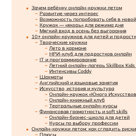
Зачем ребёнку онлайн-кружки летом
Развитие через интерес
Возможность попробовать себя в новой
Кружок — «якорь» для режима дня
Мягкий вход в осень без выгорания
10+ онлайн-кружков для детей и подрост
Творческие кружки
Лето в кармане
НРИ-клуб для подростков онлайн
IT и программирование
Летний онлайн-лагерь Skillbox Kids
Интенсивы Coddy
Шахматы
Английский и языковые занятия
Искусство, история и культура
Онлайн-кружок «Юного Искусство
Онлайн-книжный клуб
Театральные онлайн-курсы
Финансовая грамотность и soft skills
Онлайн-бизнес-школа для детей
Курсы по выбору профессии
Онлайн-кружки летом: как сгладить риски
Плюсы