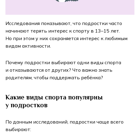
Исследования показывают, что подростки часто
начинают терять интерес к спорту в 13–15 лет.
Но при этом у них сохраняется интерес к любимым
видам активности.
Почему подростки выбирают одни виды спорта
и отказываются от других? Что важно знать
родителям, чтобы поддержать ребёнка?
Какие виды спорта популярны
у подростков
По данным исследований, подростки чаще всего
выбирают: