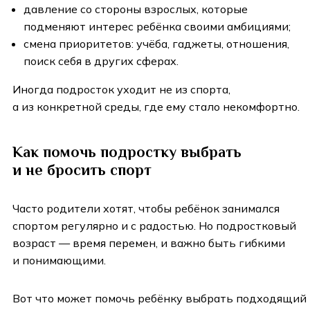
давление со стороны взрослых, которые
подменяют интерес ребёнка своими амбициями;
смена приоритетов: учёба, гаджеты, отношения,
поиск себя в других сферах.
Иногда подросток уходит не из спорта,
а из конкретной среды, где ему стало некомфортно.
Как помочь подростку выбрать
и не бросить спорт
Часто родители хотят, чтобы ребёнок занимался
спортом регулярно и с радостью. Но подростковый
возраст — время перемен, и важно быть гибкими
и понимающими.
Вот что может помочь ребёнку выбрать подходящий