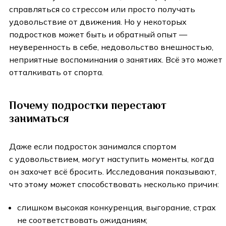
справляться со стрессом или просто получать
удовольствие от движения. Но у некоторых
подростков может быть и обратный опыт —
неуверенность в себе, недовольство внешностью,
неприятные воспоминания о занятиях. Всё это может
отталкивать от спорта.
Почему подростки перестают
заниматься
Даже если подросток занимался спортом
с удовольствием, могут наступить моменты, когда
он захочет всё бросить. Исследования показывают,
что этому может способствовать несколько причин:
слишком высокая конкуренция, выгорание, страх
не соответствовать ожиданиям;