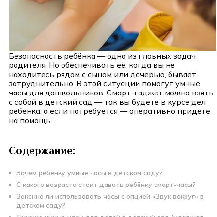
Безопасность ребёнка — одна из главных задач
родителя. Но обеспечивать её, когда вы не
находитесь рядом с сыном или дочерью, бывает
затруднительно. В этой ситуации помогут умные
часы для дошкольников. Смарт-гаджет можно взять
с собой в детский сад — так вы будете в курсе дел
ребёнка, а если потребуется — оперативно придёте
на помощь.
Содержание:
Зачем ребёнку умные часы в детском саду?
С какого возраста стоит давать ребёнку смарт-часы?
Законно ли использовать часы с опцией «Звук вокруг» в
детском саду?
Лучшие умные часы для детей в детский сад (младшая