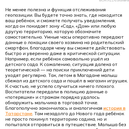
MORTAZZA/Shutterst
Не менее полезна и функция отслеживания
геопозиции. Вы будете точно знать, где находится
ваш ребёнок, и сможете получать уведомления,
когда он покидает зону «Сад», «Дом» или любую
другую территорию, которую обозначите
самостоятельно. Умные часы оперативно передают
данные о локации своего хозяина на родительский
смартфон, благодаря чему вы сможете действовать
быстро и уверенно даже в критической ситуации.
Например, если ребёнок самовольно ушёл из
детского сада. К сожалению, ситуация далека от
теоретической — на поиски приключений дети
уходят регулярно. Так, летом в Магадане малыш
сбежал из детского сада и пошёл в магазин игрушек.
К счастью, не успело случиться ничего плохого.
Воспитатели передали в полицию данные о
«потеряшке» и стражам порядка удалось
обнаружить мальчика в торговой точке.
Благополучно закончилась и аналогичная
история в
Татарстане
. Там незадолго до Нового года ребёнок
не просто покинул территорию садика, но и
попытался отправиться в путешествие. Малыша без