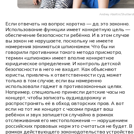
Andrey Aboltin/Shutters
Если отвечать на вопрос коротко — да, это законно.
Использование функции имеет конкретную цель —
обеспечение безопасности ребёнка. И в этом случае
вы закон не нарушаете, поскольку не имеете
намерения заниматься шпионажем. Что бы ни
говорили противники такого метода присмотра,
термин «шпионаж» имеет вполне конкретное
юридическое определение. И контроль детской
безопасности в него не входит. Как объясняют
юристы, привлечь к ответственности суд может
только в том случае, если вы намеренно
использовали гаджет в противозаконных целях.
Например, специально принесли детские часы на
концерт, чтобы записать аудиодорожку и
распространять её в обход авторских прав. А вот
если на тот же концерт с часами придет ваш
ребёнок и звук запишется случайно в рамках
отслеживания его местоположения — нарушением
российских правовых норм это считаться не будет. В
рамках действующего законодательства устройство